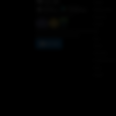
Global
Megapolitan
Penghargaan dan sertifikat:
Regional
Pemilu
Dapatkan Keseruan dan Permainan
IKN
Menyenangkan di HOKI108
Bola
DAFTAR
Tekno
Otomotif
Entertainment
Sains
Health