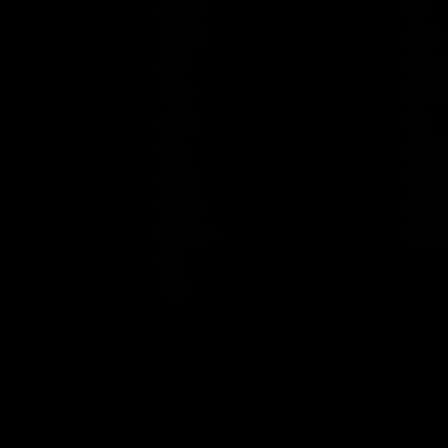
Properti
JEO
Lifestyle
Lestari
Hype
Ohayo 
Travel
Pesona
Homey
Play
Food
Artikel
UMKM
Artikel 
Edukasi
Topik P
Parapuan
Artikel
Foto
Video