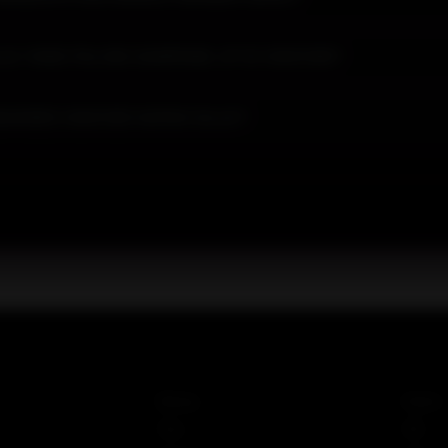
memutar slot dan berkesempatan meraih JP terbesar.
et. Setelah kalian selesai mendaftar akun resmi di HOKI108, lang
JA YANG PALING GAMPANG JP DI HOKI108?
i customer service untuk claim bonus melimpah khusus member bar
 hoki yang disukai member karena sering kasih kemenangan instan a
AKSES HOKI108 KAPAN SAJA?
t Princess 1000, dan Sweet Bonanza.
menyediakan link alternatif resmi yang selalu diperbarui agar para 
ngan praktis serta nyaman kapan pun diinginkan.
Money
Kolom
Tren
VIK