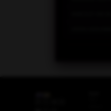
sudah bisa langsung 
Caranya gampang bang
GAME SLOT APA SA
promosi atau hubung
Beberapa game paling
APAKAH AMAN MENG
Gatot Kaca, Starligh
Sangat aman. HOKI108 
masuk dan bermain de
Kanal
News
Nasional